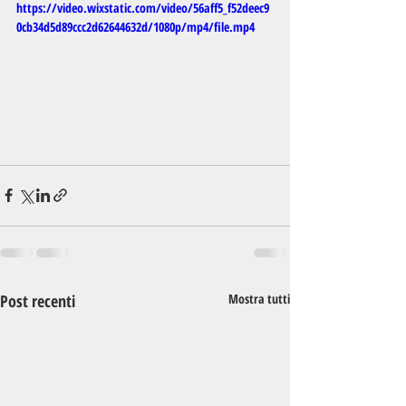
https://video.wixstatic.com/video/56aff5_f52deec9
0cb34d5d89ccc2d62644632d/1080p/mp4/file.mp4
Post recenti
Mostra tutti